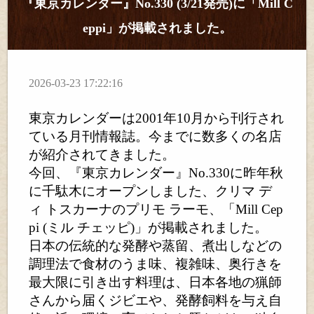
『東京カレンダー』No.330 (3/21発売)に「Mill C
eppi」が掲載されました。
2026-03-23 17:22:16
東京カレンダーは2001年10月から刊行され
ている月刊情報誌。今までに数多くの名店
が紹介されてきました。
今回、『東京カレンダー』No.330に昨年秋
に千駄木にオープンしました、クリマ デ
ィ トスカーナのプリモ ラーモ、「Mill Cep
pi (ミル チェッピ)」が掲載されました。
日本の伝統的な発酵や蒸留、煮出しなどの
調理法で食材のうま味、複雑味、奥行きを
最大限に引き出す料理は、日本各地の猟師
さんから届くジビエや、発酵飼料を与え自