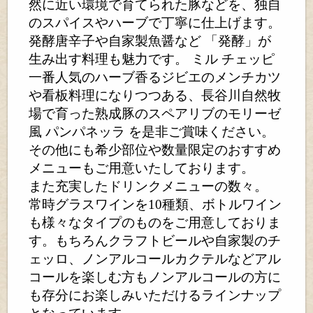
然に近い環境で育てられた豚などを、独自
のスパイスやハーブで丁寧に仕上げます。
発酵唐辛子や自家製魚醤など 「発酵」が
生み出す料理も魅力です。 ミル チェッピ
一番人気のハーブ香るジビエのメンチカツ
や看板料理になりつつある、長谷川自然牧
場で育った熟成豚のスペアリブのモリーゼ
風 パンパネッラ を是非ご賞味ください。
その他にも希少部位や数量限定のおすすめ
メニューもご用意いたしております。
また充実したドリンクメニューの数々。
常時グラスワインを10種類、ボトルワイン
も様々なタイプのものをご用意しておりま
す。もちろんクラフトビールや自家製のチ
ェッロ、ノンアルコールカクテルなどアル
コールを楽しむ方もノンアルコールの方に
も存分にお楽しみいただけるラインナップ