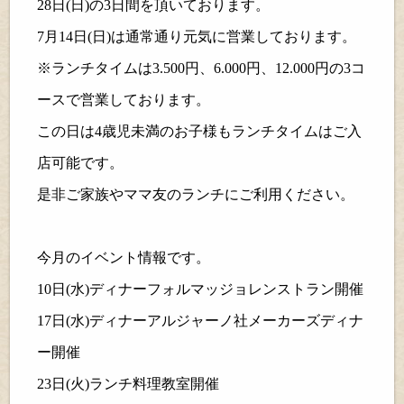
28
日(日)の
3
日間を頂いております。
7
月
14
日(日)は通常通り元気に営業しております。
※
ランチタイムは
3.500
円、
6.000
円、
12.000
円の
3
コ
ースで営業しております。
この日は
4
歳児未満のお子様もランチタイムはご入
店可能です。
是非ご家族やママ友のランチにご利用ください。
今月のイベント情報です。
10
日(水)ディナー
フォルマッジョレンストラン開催
17
日(水)ディナー
アルジャーノ社メーカーズディナ
ー開催
23
日(火)ランチ
料理教室開催