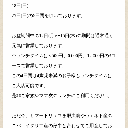
18
日(日)
25
日(日)の
6
日間を頂いております。
お盆期間中の
12
日(月)〜
15
日(木)の期間は通常通り
元気に営業しております。
※
ランチタイムは
3.500
円、
6.000
円、
12.000
円の
3
コ
ースで営業しております。
この
4
日間は
4
歳児未満のお子様もランチタイムは
ご入店可能です。
是非ご家族やママ友のランチにご利用ください。
ただ今、サマートリュフを蝦夷鹿やヴェネト産の
ロバ、イタリア産の仔牛と合わせてご用意してお