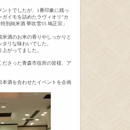
メントでしたが、
1
番印象に残っ
ャガイモを詰めたラヴィオリ
"
カ
特別純米酒
華吹雪
55
鳩正宗」
純米酒のお米の香りやしっかりと
ッタリな味わいでした。
り上がってました。
くださった青森市役所の皆様、ア
日本酒を合わせたイベントを企画