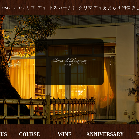
 di Toscana（クリマ ディ トスカーナ） クリマディあおもり開催
 US
COURSE
WINE
ANNIVERSARY