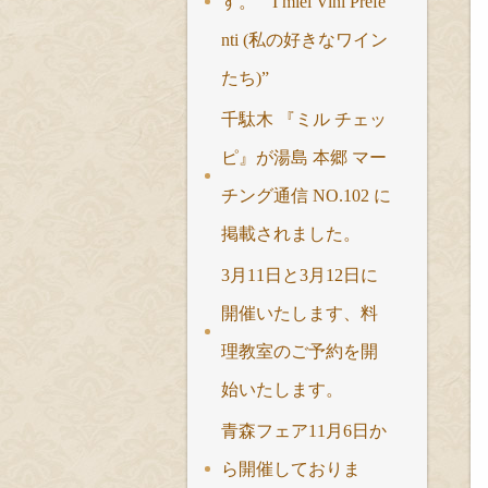
す。 “ I miei Vini Prefe
nti (私の好きなワイン
たち)”
千駄木 『ミル チェッ
ピ』が湯島 本郷 マー
チング通信 NO.102 に
掲載されました。
3月11日と3月12日に
開催いたします、料
理教室のご予約を開
始いたします。
青森フェア11月6日か
ら開催しておりま