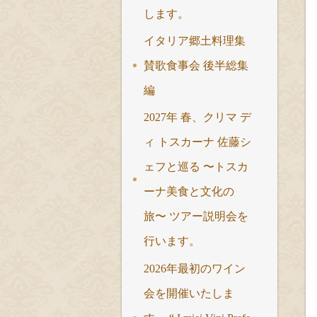
します。
イタリア郷土料理集
賛歌食事会 後半総集
編
2027年 春、クリマ デ
ィ トスカーナ 佐藤シ
ェフと巡る 〜トスカ
ーナ美食と文化の
旅〜 ツアー説明会を
行います。
2026年最初のワイン
会を開催いたしま