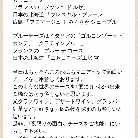
フランスの「ブッシュ
ド
ルセ」
日本の北海道
「プレスキル・プレーン」
広島
「フロマージュ
ド
みらさか
シェーブル」
ブルーチーズはイタリアの「ゴルゴンゾーラ
ピ
カンテ」「グラティンブルー」
フランスの「ブルー
デ
コース」
日本の北海道
「ニセコチーズ工房
空」
当日はもちろんこの他にもマニアックで面白い
チーズをご用意しております。
このような世界のチーズを
1
度に食べ比べ出来
る機会はそう多くないと思います。
又グラスワイン、デザートワイン、グラッパ
、
紅茶などお好きなお飲み物を探すのも楽しいと
思います。
是非、
1
夜限りの面白いチーズをご堪能しにい
らして下さい。