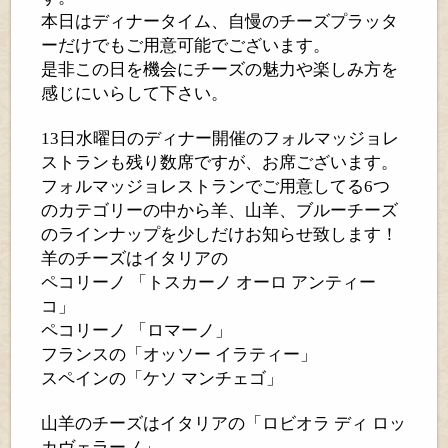
本日はディナータイム、自慢のチーズプラッタ
ーだけでもご用意可能でございます。
是非この日を機会にチーズの魅力や楽しみ方を
感じにいらして下さい。
13
日水曜日のディナー開催のフォルマッジョレ
ストランも残り数席ですが、お席ございます。
フォルマッジョレストランでご用意してる
6
つ
のカテゴリーの中から羊、山羊、ブルーチーズ
のラインナップを少しだけお知らせ致します！
羊のチーズはイタリアの
ペコリーノ
「トスカーノ
オーロ
アンティー
コ」
ペコリーノ
「ロマーノ」
フランスの「オッソー
イラティー」
スペインの「ケソ
マンチェゴ」
山羊のチーズはイタリアの「ロビオラ
ディ
ロッ
カヴェラーノ」