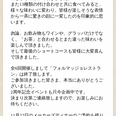
また
13
種類の付け合わせと共に食べてみると、
様々な味わいに変わり、皆様が楽しそうな表情
から一斉に驚きの顔に一変したのを印象的に思
います。
勿論、お飲み物もワインや、グラッパだけでな
く、「お茶」と合わせるとまた違った味わいを
楽しんで頂きました。
そして最後のショートコースも皆様に大変喜ん
で頂きました。
全
6
回開催しまして「フォルマッジョレストラ
ン」は終了致します。
ご参加頂きました皆さま、本当にありがとうご
ざいました。
2
周年記念イベントも只今企画中です。
決まり次第ご連絡致しますので、お楽しみにお
待ちください。
11
月
22
日のメーカーズディナーのご予約も残り