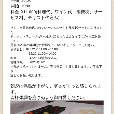
開場
18:30
開始
19:00
料金
¥11.000(
料理代、ワイン代、消費税、サー
ビス料、テキスト代込み
)
そして当日詰め込みのフレッシュおせちも残り10セットになりまし
た！
和、伊、トスカーナがいっぱい詰まった当店ならではの2段重お節
です。
是非2020年の年明けに皆様でご一緒に召し上がってください。
引き渡し日時 12/30 11:00〜14:00
12/31 11:00〜14:00
料金 ¥22000(消費税込み)
賞味期限 2020年 1/2
※配送は承っておりません。直接当店でお渡し致します。ご了承下
さい。
宜しくお願い致します。
朝夕は気温が下がり、寒さがぐっと感じられま
す。
皆様体調を崩さぬよう御自愛ください。