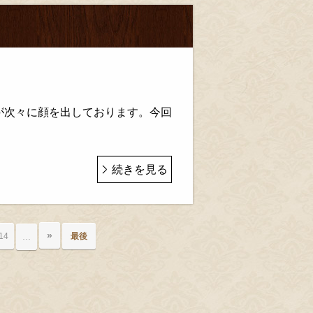
内
が次々に顔を出しております。今回
続きを見る
»
14
最後
…