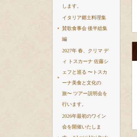
します。
イタリア郷土料理集
賛歌食事会 後半総集
編
2027年 春、クリマ デ
ィ トスカーナ 佐藤シ
ェフと巡る 〜トスカ
ーナ美食と文化の
旅〜 ツアー説明会を
行います。
2026年最初のワイン
会を開催いたしま