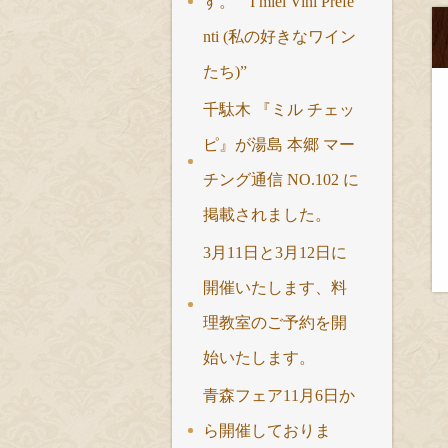
す。 “ I miei Vini Prefe
nti (私の好きなワイン
たち)”
千駄木 『ミル チェッ
ピ』が湯島 本郷 マー
チング通信 NO.102 に
掲載されました。
3月11日と3月12日に
開催いたします、料
理教室のご予約を開
始いたします。
青森フェア11月6日か
ら開催しておりま