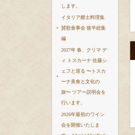
します。
イタリア郷土料理集
賛歌食事会 後半総集
編
2027年 春、クリマ デ
ィ トスカーナ 佐藤シ
ェフと巡る 〜トスカ
ーナ美食と文化の
旅〜 ツアー説明会を
行います。
2026年最初のワイン
会を開催いたしま