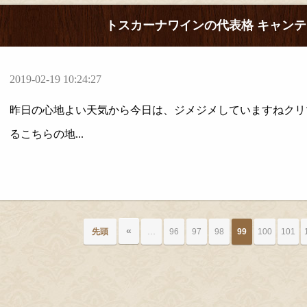
トスカーナワインの代表格 キャン
2019-02-19 10:24:27
昨日の心地よい天気から今日は、ジメジメしていますねクリ
るこちらの地...
«
先頭
…
96
97
98
99
100
101