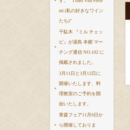
す。 “ I miei Vini Prefe
nti (私の好きなワイン
たち)”
千駄木 『ミル チェッ
ピ』が湯島 本郷 マー
チング通信 NO.102 に
掲載されました。
3月11日と3月12日に
開催いたします、料
理教室のご予約を開
始いたします。
青森フェア11月6日か
ら開催しておりま