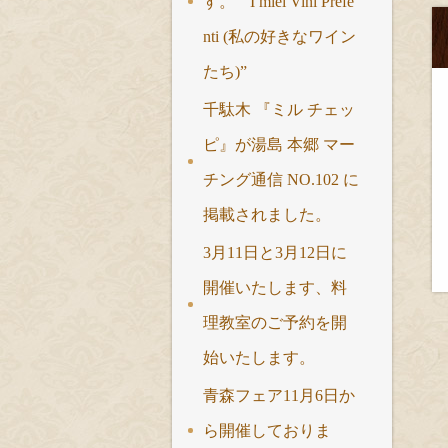
す。 “ I miei Vini Prefe
nti (私の好きなワイン
たち)”
千駄木 『ミル チェッ
ピ』が湯島 本郷 マー
チング通信 NO.102 に
掲載されました。
3月11日と3月12日に
開催いたします、料
理教室のご予約を開
始いたします。
青森フェア11月6日か
ら開催しておりま