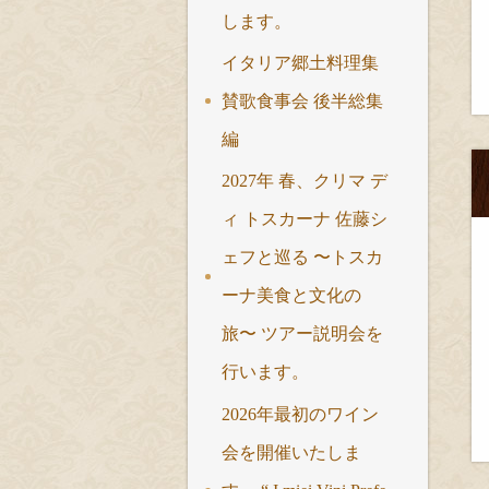
します。
イタリア郷土料理集
賛歌食事会 後半総集
編
2027年 春、クリマ デ
ィ トスカーナ 佐藤シ
ェフと巡る 〜トスカ
ーナ美食と文化の
旅〜 ツアー説明会を
行います。
2026年最初のワイン
会を開催いたしま